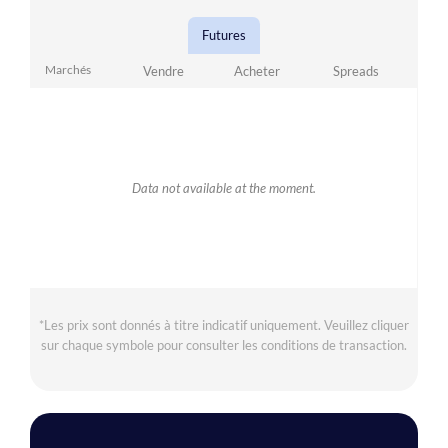
Futures
Marchés
Vendre
Acheter
Spreads
Data not available at the moment.
*Les prix sont donnés à titre indicatif uniquement. Veuillez cliquer
sur chaque symbole pour consulter les conditions de transaction.