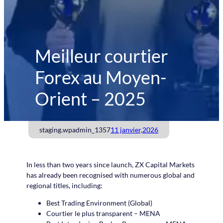
Meilleur courtier
Forex au Moyen-
Orient – ​​2025
staging.wpadmin_1357
11 janvier,2026
In less than two years since launch, ZX Capital Markets
has already been recognised with numerous global and
regional titles, including:
Best Trading Environment (Global)
Courtier le plus transparent – ​​MENA